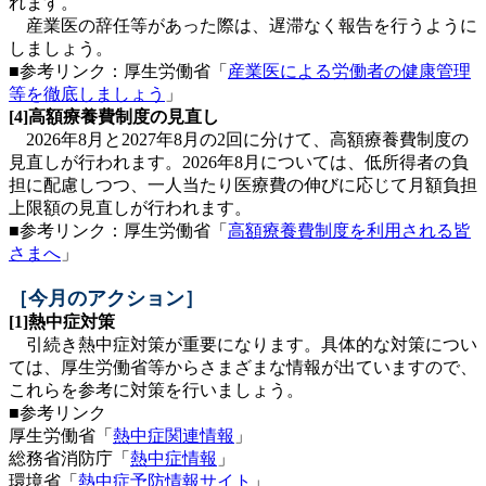
れます。
産業医の辞任等があった際は、遅滞なく報告を行うように
しましょう。
■参考リンク：厚生労働省「
産業医による労働者の健康管理
等を徹底しましょう
」
[4]高額療養費制度の見直し
2026年8月と2027年8月の2回に分けて、高額療養費制度の
見直しが行われます。2026年8月については、低所得者の負
担に配慮しつつ、一人当たり医療費の伸びに応じて月額負担
上限額の見直しが行われます。
■参考リンク：厚生労働省「
高額療養費制度を利用される皆
さまへ
」
［今月のアクション］
[1]熱中症対策
引続き熱中症対策が重要になります。具体的な対策につい
ては、厚生労働省等からさまざまな情報が出ていますので、
これらを参考に対策を行いましょう。
■参考リンク
厚生労働省「
熱中症関連情報
」
総務省消防庁「
熱中症情報
」
環境省「
熱中症予防情報サイト
」