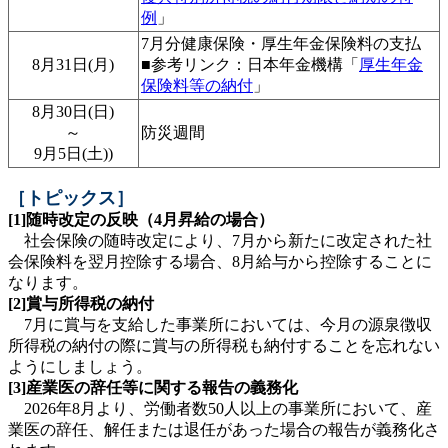
例
」
7月分健康保険・厚生年金保険料の支払
8月31日(月)
■参考リンク：日本年金機構「
厚生年金
保険料等の納付
」
8月30日(日)
～
防災週間
9月5日(土))
［トピックス］
[1]随時改定の反映（4月昇給の場合）
社会保険の随時改定により、7月から新たに改定された社
会保険料を翌月控除する場合、8月給与から控除することに
なります。
[2]賞与所得税の納付
7月に賞与を支給した事業所においては、今月の源泉徴収
所得税の納付の際に賞与の所得税も納付することを忘れない
ようにしましょう。
[3]産業医の辞任等に関する報告の義務化
2026年8月より、労働者数50人以上の事業所において、産
業医の辞任、解任または退任があった場合の報告が義務化さ